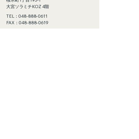
桜木町1丁目195-1
大宮ソラミチKOZ 4階
TEL：048-888-0611
FAX：048-888-0619
info@moretecmaterial.com
​トップ
企業情報
精密加工
ポケットウェハー
シリコンウェハー
石英ウェハー
セラミックウェハー
​素材
サイトポリシー​
お問い合わせ
© 2035 Moretec Material